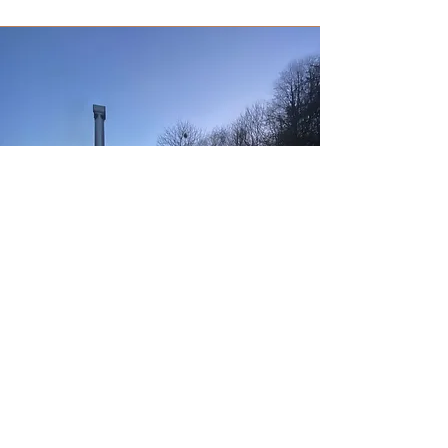
Vildmarksbad og sauna
Nyd lidt wellness i landlige omgivelser.