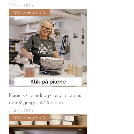
Pris
2.500,00 kr.
NYT - august 2026
Keramik - formiddag - langt forløb nu
over 9 gange - 42 lektioner
Pris
3.400,00 kr.
NYT - august 2026