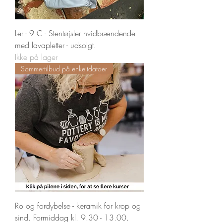
Ler - 9 C - Stentøjsler hvidbrændende
med lavapletter - udsolgt.
Ikke på lager
Sommertilbud på enkeltdatoer
Ro og fordybelse - keramik for krop og
sind. Formiddag kl. 9.30 - 13.00.