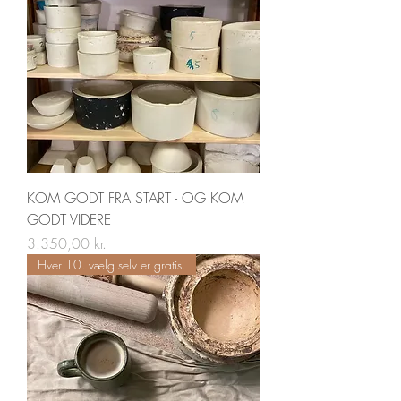
KOM GODT FRA START - OG KOM
GODT VIDERE
Pris
3.350,00 kr.
Hver 10. vælg selv er gratis.